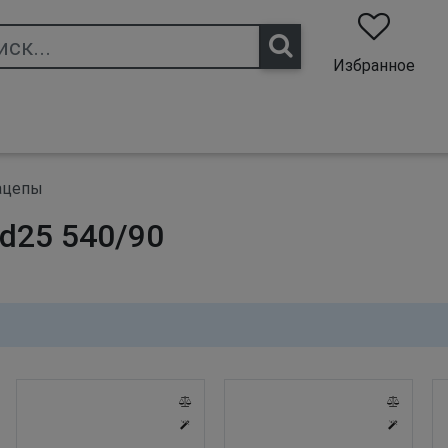
nt)
Избранное
ацепы
d25 540/90