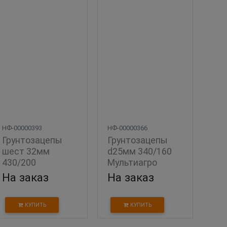
НФ-00000393
НФ-00000366
Грунтозацепы 
Грунтозацепы 
шест 32мм 
d25мм 340/160  
430/200  
Мультиагро
Мультиагро
На заказ
На заказ
КУПИТЬ
КУПИТЬ