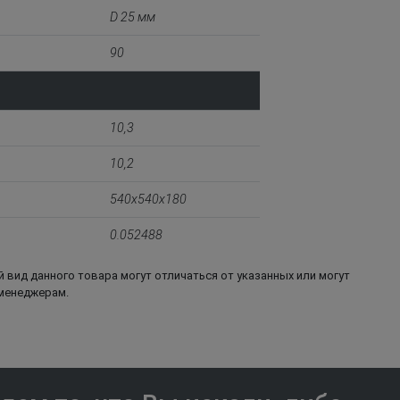
D 25 мм
90
10,3
10,2
540x540x180
0.052488
 вид данного товара могут отличаться от указанных или могут
 менеджерам.