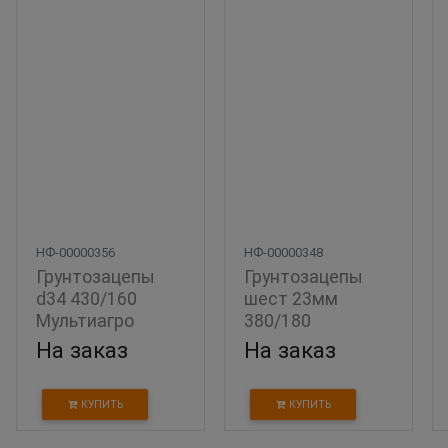
НФ-00000356
НФ-00000348
Грунтозацепы 
Грунтозацепы 
d34 430/160  
шест 23мм 
Мультиагро
380/180  
Мультиагро
На заказ
На заказ
КУПИТЬ
КУПИТЬ