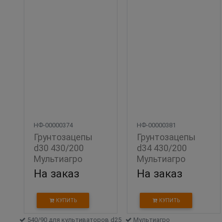
НФ-00000374
НФ-00000381
Грунтозацепы 
Грунтозацепы   
d30 430/200 
d34 430/200  
Мультиагро
Мультиагро
На заказ
На заказ
КУПИТЬ
КУПИТЬ
540/90 для культиваторов d25
Мультиагро