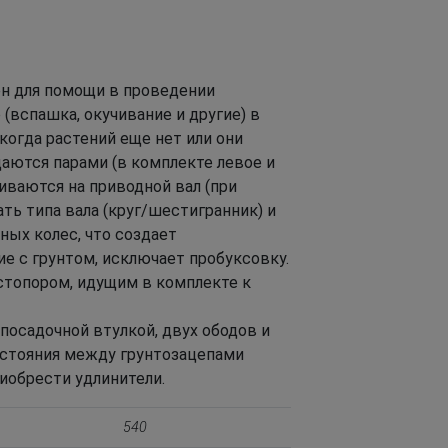
ен для помощи в проведении
 (вспашка, окучивание и другие) в
 когда растений еще нет или они
даются парами (в комплекте левое и
ливаются на приводной вал (при
ть типа вала (круг/шестигранник) и
ных колес, что создает
е с грунтом, исключает пробуксовку.
стопором, идущим в комплекте к
посадочной втулкой, двух ободов и
сстояния между грунтозацепами
иобрести удлинители.
540